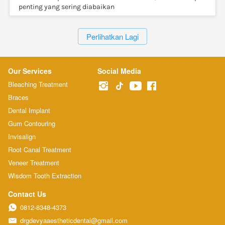
penting yang sering diabaikan
`
Perlihatkan Lagi
Our Services
Social Media
Bleaching Treatment
Braces
Dental Implant
Gum Contouring
Invisalign
Root Canal Treatment
Veneer Treatment
Wisdom Tooth Extraction
Contact Us
0812-8348-4373
drgdevyaaestheticdental@gmail.com