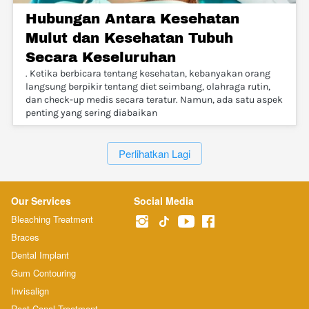
Hubungan Antara Kesehatan
Mulut dan Kesehatan Tubuh
Secara Keseluruhan
. Ketika berbicara tentang kesehatan, kebanyakan orang
langsung berpikir tentang diet seimbang, olahraga rutin,
dan check-up medis secara teratur. Namun, ada satu aspek
penting yang sering diabaikan
`
Perlihatkan Lagi
Our Services
Social Media
Bleaching Treatment
Braces
Dental Implant
Gum Contouring
Invisalign
Root Canal Treatment